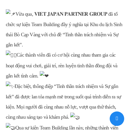
Vừa qua, 𝐕𝐈𝐄𝐓 𝐉𝐀𝐏𝐀𝐍 𝐏𝐀𝐑𝐓𝐍𝐄𝐑 𝐆𝐑𝐎𝐔𝐏 đã tổ
chức sự kiện Team Building đầy ý nghĩa tại Khu du lịch Sinh
thái Bò Cạp Vàng với chủ đề “Tinh thần trách nhiệm và Sự
gắn kết”.
Các thành viên đã có cơ hội cùng nhau tham gia các
hoạt động vui chơi, giải trí, rèn luyện tinh thần đồng đội và
gắn kết tình cảm.
Đặc biệt, thông điệp “Tinh thần trách nhiệm và Sự gắn
kết” đã được lan tỏa mạnh mẽ trong suốt quá trình diễn ra sự
kiện. Mọi người đã cùng nhau nỗ lực, vượt qua thử thách,
cùng nhau sáng tạo và khám phá.
Qua sự kiện Team Building lần này, những thành viên