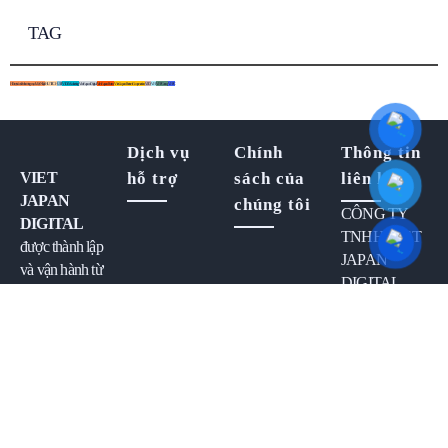
TAG
Hỗ trợ xúc tiến thương mại Việt Nhật
HUTECH
UEF
ViDi Marketing
Viet Japan Digital
Viet Japan Partner
Viet Japan Partner Cooperation
VJD
VJP
VJP Group
VJPC
Dịch vụ
Chính
Thông tin
VIET
hỗ trợ
sách của
liên lạc
JAPAN
chúng tôi
CÔNG TY
DIGITAL
TNHH VIET
được thành lập
JAPAN
và vận hành từ
DIGITAL
đội ngũ nhân
MST:
sự phát triển
0317111527
phần mềm của
công ty
VIET
Địa chỉ:
JAPAN
Tầng 4
PARTNER
,
Tòa nhà
với lĩnh vực
GenPacific,