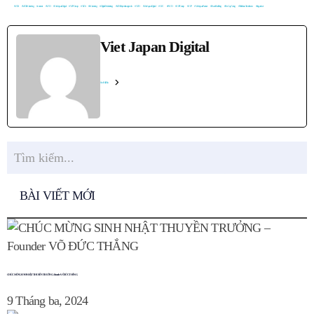
#ViDi
#ViDiMarketing
#content
#VJD
#VietJapanDigital
#VJPGroup
#ViDi
#Marketing
#DigitalMarketing
#ViDiTruyenthongmxh
#VJD
#VietJapanDigital
#VJC
#BVD
#VJPGroup
#VJP
#VietJapanPartner
#TeamBuilding
#BoCapVang
#TinhthanTracnhiem
#Suganket
Viet Japan Digital
See Full Bio
BÀI VIẾT MỚI
CHÚC MỪNG SINH NHẬT THUYỀN TRƯỞNG – Founder VÕ ĐỨC THẮNG
9 Tháng ba, 2024