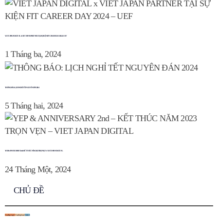
VIET JAPAN DIGITAL x VIET JAPAN PARTNER TẠI SỰ KIỆN FIT CAREER DAY 2024 – UEF
1 Tháng ba, 2024
THÔNG BÁO: LỊCH NGHỈ TẾT NGUYÊN ĐÁN 2024
5 Tháng hai, 2024
YEP & ANNIVERSARY 2nd – KẾT THÚC NĂM 2023 TRỌN VẸN – VIET JAPAN DIGITAL
24 Tháng Một, 2024
CHỦ ĐỀ
Hoạt động công ty
11
Hoạt động đào tạo
6
Sự kiện
16