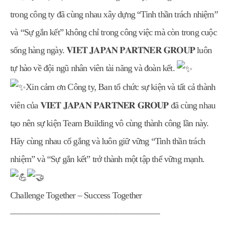
trong công ty đã cùng nhau xây dựng “Tinh thần trách nhiệm”
và “Sự gắn kết” không chỉ trong công việc mà còn trong cuộc
sống hàng ngày. 𝐕𝐈𝐄𝐓 𝐉𝐀𝐏𝐀𝐍 𝐏𝐀𝐑𝐓𝐍𝐄𝐑 𝐆𝐑𝐎𝐔𝐏 luôn
tự hào về đội ngũ nhân viên tài năng và đoàn kết.
Xin cảm ơn Công ty, Ban tổ chức sự kiện và tất cả thành
viên của 𝐕𝐈𝐄𝐓 𝐉𝐀𝐏𝐀𝐍 𝐏𝐀𝐑𝐓𝐍𝐄𝐑 𝐆𝐑𝐎𝐔𝐏 đã cùng nhau
tạo nên sự kiện Team Building vô cùng thành công lần này.
Hãy cùng nhau cố gắng và luôn giữ vững “Tinh thần trách
nhiệm” và “Sự gắn kết” trở thành một tập thể vững mạnh.
Challenge Together – Success Together
―――――――――――――――――