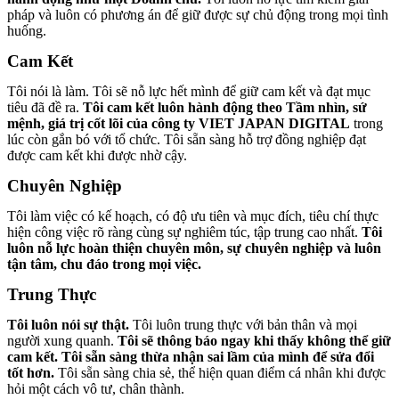
pháp và luôn có phương án để giữ được sự chủ động trong mọi tình
huống.
Cam Kết
Tôi nói là làm. Tôi sẽ nỗ lực hết mình để giữ cam kết và đạt mục
tiêu đã đề ra.
Tôi cam kết luôn hành động theo Tầm nhìn, sứ
mệnh, giá trị cốt lõi của công ty VIET JAPAN DIGITAL
trong
lúc còn gắn bó với tổ chức. Tôi sẵn sàng hỗ trợ đồng nghiệp đạt
được cam kết khi được nhờ cậy.
Chuyên Nghiệp
Tôi làm việc có kế hoạch, có độ ưu tiên và mục đích, tiêu chí thực
hiện công việc rõ ràng cùng sự nghiêm túc, tập trung cao nhất.
Tôi
luôn nỗ lực hoàn thiện chuyên môn, sự chuyên nghiệp và luôn
tận tâm, chu đáo trong mọi việc.
Trung Thực
Tôi luôn nói sự thật.
Tôi luôn trung thực với bản thân và mọi
người xung quanh.
Tôi sẽ thông báo ngay khi thấy không thể giữ
cam kết. Tôi sẵn sàng thừa nhận sai lầm của mình để sửa đổi
tốt hơn.
Tôi sẵn sàng chia sẻ, thể hiện quan điểm cá nhân khi được
hỏi một cách vô tư, chân thành.