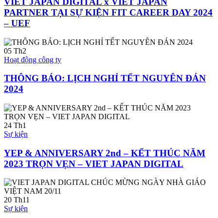
VIET JAPAN DIGITAL x VIET JAPAN
PARTNER TẠI SỰ KIỆN FIT CAREER DAY 2024
– UEF
05
Th2
Hoạt động công ty
THÔNG BÁO: LỊCH NGHỈ TẾT NGUYÊN ĐÁN
2024
24
Th1
Sự kiện
YEP & ANNIVERSARY 2nd – KẾT THÚC NĂM
2023 TRỌN VẸN – VIET JAPAN DIGITAL
20
Th11
Sự kiện