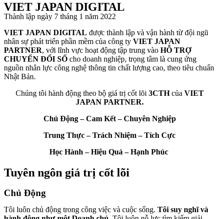
VIET JAPAN DIGITAL
Thành lập ngày 7 tháng 1 năm 2022
VIET JAPAN DIGITAL
được thành lập và vận hành từ đội ngũ
nhân sự phát triển phần mềm của công ty
VIET JAPAN
PARTNER
, với lĩnh vực hoạt động tập trung vào
HỖ TRỢ
CHUYỂN ĐỔI SỐ
cho doanh nghiệp, trọng tâm là cung ứng
nguồn nhân lực công nghệ thông tin chất lượng cao, theo tiêu chuẩn
Nhật Bản.
Chúng tôi hành động theo bộ giá trị cốt lõi
3CTH
của
VIET
JAPAN PARTNER.
Chủ Động – Cam Kết – Chuyên Nghiệp
Trung Thực – Trách Nhiệm – Tích Cực
Học Hành – Hiệu Quả – Hạnh Phúc
Tuyên ngôn giá trị cốt lõi
Chủ Động
Tôi luôn chủ động trong công việc và cuộc sống.
Tôi suy nghĩ và
hành động như một Doanh chủ.
Tôi luôn nỗ lực tìm kiếm giải