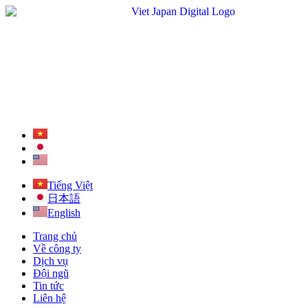
Tiếng Việt
日本語
English
Trang chủ
Về công ty
Dịch vụ
Đội ngũ
Tin tức
Liên hệ