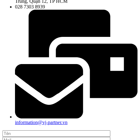
Trung, Quận 12, TP HCM
028 7303 8939
information@vj-partner.vn