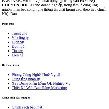
PARTNER
, với lĩnh vực hoạt động tập trung vào
HỖ TRỢ
CHUYỂN ĐỔI SỐ
cho doanh nghiệp, trọng tâm là cung ứng
nguồn nhân lực công nghệ thông tin chất lượng cao, theo tiêu chuẩn
Nhật Bản.
Danh mục
Trang chủ
Về công ty
Dịch vụ
Đội ngũ
Tin tức
Liên hệ
Dịch vụ hỗ trợ
Phòng Công Nghệ Thuê Ngoài
Cung ứng nhân sự
Xây Dựng Phần Mềm QL Nghiệp Vụ
Thiết Kế Web Bán Hàng Marketing
Chính sách của chúng tôi
Chính sách bảo mật