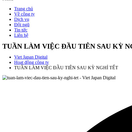
Trang chủ
Về công ty
Dịch vụ
Đội ngũ
Tin tức
Liên hệ
TUẦN LÀM VIỆC ĐẦU TIÊN SAU KỲ N
Viet Japan Digital
Hoạt động công ty
TUẦN LÀM VIỆC ĐẦU TIÊN SAU KỲ NGHỈ TẾT