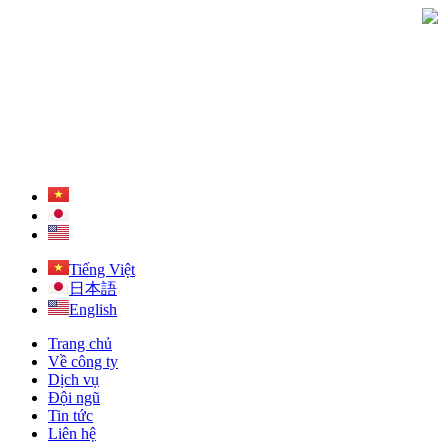
Tiếng Việt
日本語
English
Trang chủ
Về công ty
Dịch vụ
Đội ngũ
Tin tức
Liên hệ