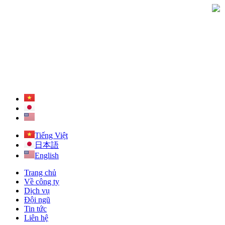
Tiếng Việt
日本語
English
Trang chủ
Về công ty
Dịch vụ
Đội ngũ
Tin tức
Liên hệ