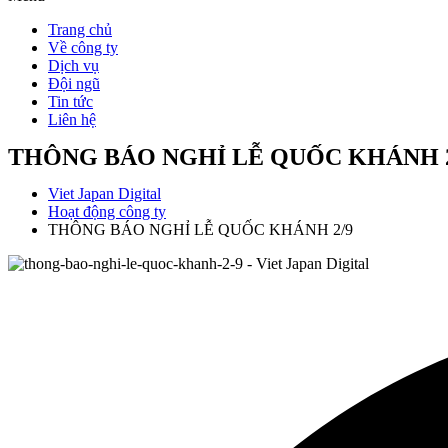
Trang chủ
Về công ty
Dịch vụ
Đội ngũ
Tin tức
Liên hệ
THÔNG BÁO NGHỈ LỄ QUỐC KHÁNH 2
Viet Japan Digital
Hoạt động công ty
THÔNG BÁO NGHỈ LỄ QUỐC KHÁNH 2/9