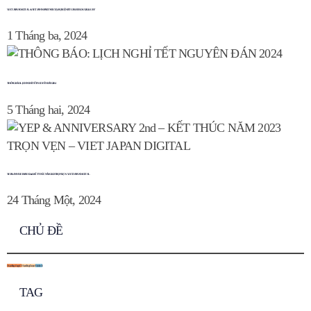
VIET JAPAN DIGITAL x VIET JAPAN PARTNER TẠI SỰ KIỆN FIT CAREER DAY 2024 – UEF
1 Tháng ba, 2024
THÔNG BÁO: LỊCH NGHỈ TẾT NGUYÊN ĐÁN 2024
5 Tháng hai, 2024
YEP & ANNIVERSARY 2nd – KẾT THÚC NĂM 2023 TRỌN VẸN – VIET JAPAN DIGITAL
24 Tháng Một, 2024
CHỦ ĐỀ
Hoạt động công ty
11
Hoạt động đào tạo
6
Sự kiện
16
TAG