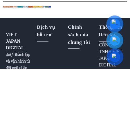
Hỗ trợ xúc tiến thương mại Việt Nhật
HUTECH
UEF
ViDi Marketing
Viet Japan Digital
Viet Japan Partner
Viet Japan Partner Cooperation
VJD
VJP
VJP Group
VJPC
Dịch vụ
Chính
Thông tin
VIET
hỗ trợ
sách của
liên lạc
JAPAN
chúng tôi
CÔNG TY
DIGITAL
TNHH VIET
được thành lập
JAPAN
và vận hành từ
DIGITAL
đội ngũ nhân
MST:
sự phát triển
0317111527
phần mềm của
công ty
VIET
Địa chỉ:
JAPAN
Tầng 4
PARTNER
,
Tòa nhà
với lĩnh vực
GenPacific,
hoạt động tập
Số 1 Tô
trung vào
HỖ
Ký, Công
TRỢ
viên phần