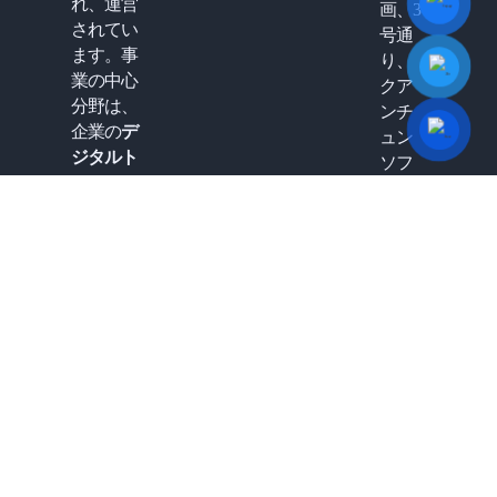
れ、運営
画、3
されてい
号通
ます。事
り、
業の中心
クア
分野は、
ンチ
企業の
デ
ュン
ジタルト
ソフ
ランスフ
トウ
ォーメー
ェア
ションを
パー
サポート
ク、
すること
タン
であり、
チャ
特に、日
ンヒ
本の基準
エッ
に沿った
プ
高品質の
区、
IT人材の
12
提供に重
区、
点を置い
ホー