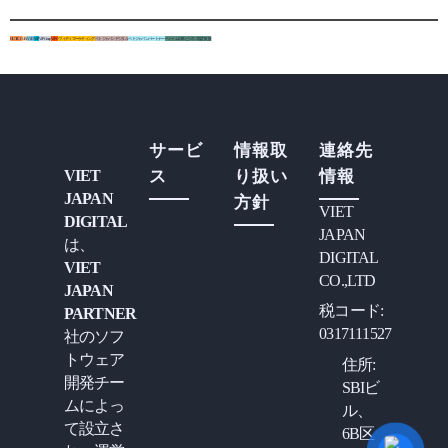
HUTECH
UEF
VJD
VJP
VJP Group
VJPC
ヴィディマーケティング
ベトジャパンデジタル
ベトジャパンパートナー
ベトナム日本ビジネス協力支援
サービ
情報取
連絡先
VIET
ス
り扱い
情報
JAPAN
方針
VIET
DIGITAL
JAPAN
は、
DIGITAL
VIET
CO.,LTD
JAPAN
税コード:
PARTNER
0317111527
社のソフ
トウェア
住所:
開発チー
SBIビ
ムによっ
ル、
て設立さ
6B区