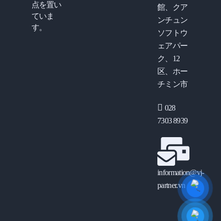
点を置い
館、クア
ていま
ンチュン
す。
ソフトウ
ェアパー
ク、12
区、ホー
チミン市
028
7303 8939
information@vj-
partner.vn