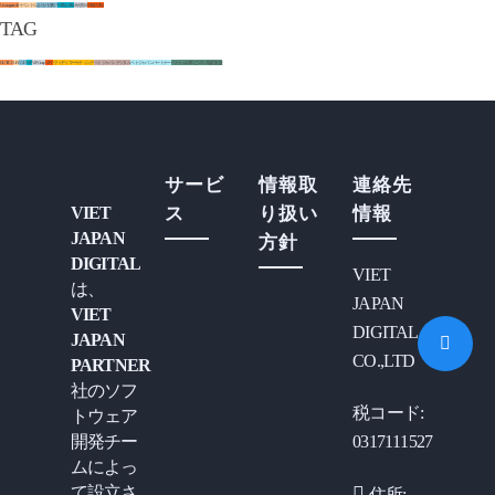
Uncategorized
0
イベント
12
会社の活動
7
日系企業
0
未分類
0
研修活動
4
TAG
HUTECH
UEF
VJD
VJP
VJP Group
VJPC
ヴィディマーケティング
ベトジャパンデジタル
ベトジャパンパートナー
ベトナム日本ビジネス協力支援
サービ
情報取
連絡先
VIET
ス
り扱い
情報
JAPAN
方針
DIGITAL
VIET
は、
JAPAN
VIET
DIGITAL
JAPAN
CO.,LTD
PARTNER
社のソフ
税コード:
トウェア
開発チー
0317111527
ムによっ
て設立さ
住所: