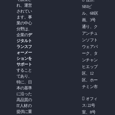
れ、運営
SBIビ
されてい
ル、6B区
ます。事
画、3号
業の中心
通り、ク
分野は、
アンチュ
企業の
デ
ンソフト
ジタルト
ランスフ
ウェアパ
ォーメー
ーク、タ
ションを
ンチャン
サポート
ヒエップ
すること
区、12
であり、
区、ホー
特に、日
チミン市
本の基準
に沿った
オフィ
高品質の
ス: 22号
IT人材の
提供に重
室、8号