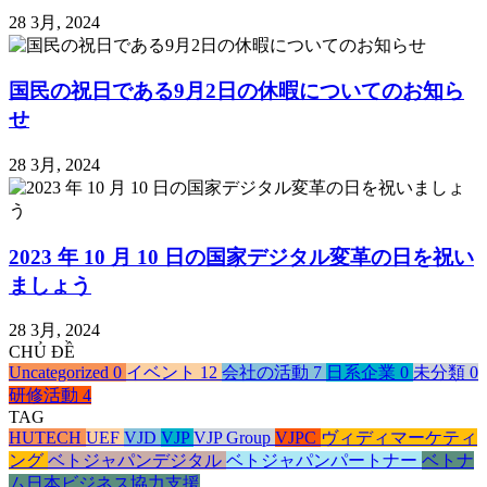
28 3月, 2024
国民の祝日である9月2日の休暇についてのお知ら
せ
28 3月, 2024
2023 年 10 月 10 日の国家デジタル変革の日を祝い
ましょう
28 3月, 2024
CHỦ ĐỀ
Uncategorized
0
イベント
12
会社の活動
7
日系企業
0
未分類
0
研修活動
4
TAG
HUTECH
UEF
VJD
VJP
VJP Group
VJPC
ヴィディマーケティ
ング
ベトジャパンデジタル
ベトジャパンパートナー
ベトナ
ム日本ビジネス協力支援