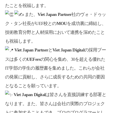
たことを祝福します。
また、
Viet Japan Partner
社のヴォ・ドゥッ
ク・タン社長がUEF校との
MOU
を成功裏に締結し、
技術教育分野と人材採用において連携を深めたこと
も祝福します。
Viet Japan Partner
と
Viet Japan Digital
の採用ブー
スは多くの
UEFers
の関心を集め、30を超える優れた
IT学部の学生の履歴書を集めました。これらが会社
の発展に貢献し、さらに成長するための共同の要因
となることを願っています。
Viet Japan Digital
は皆さんを直接訓練する部署と
なります。また、皆さんは会社の実際のプロジェク
トに参加することもでき、プロのプログラマーとし