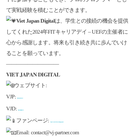
て実戦経験を積むことができます。
Viet Japan Digital
は、学生との接続の機会を提供
してくれた2024年FITキャリアデイ – UEFの主催者に
心から感謝します。将来も引き続き共に歩んでいけ
ることを願っています。
――――――――――
𝐕𝐈𝐄𝐓 𝐉𝐀𝐏𝐀𝐍 𝐃𝐈𝐆𝐈𝐓𝐀𝐋
ウェブサイト
:
VJP:
https://vj-partner.com/
VJD:
https://vj-digital.com/
ファンページ
:
https://www.facebook.com/vietjapanpartner
Email: contact@vj-partner.com