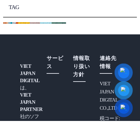
TAG
HUTECH
UEF
VJD
VJP
VJP Group
VJPC
ヴィディマーケティング
ベトジャパンデジタル
ベトジャパンパートナー
ベトナム日本ビジネス協力支援
サービ
情報取
連絡先
VIET
ス
り扱い
情報
JAPAN
方針
DIGITAL
VIET
は、
JAPAN
VIET
DIGITAL
JAPAN
CO.,LTD
PARTNER
社のソフ
税コード:
トウェア
0317111527
開発チー
住所:
ムによっ