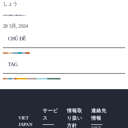
2023 年 10 月 10 日の国家デジタル変革の日を祝いましょう
28 3月, 2024
CHỦ ĐỀ
Uncategorized
0
イベント
12
会社の活動
7
日系企業
0
未分類
0
研修活動
4
TAG
HUTECH
UEF
VJD
VJP
VJP Group
VJPC
ヴィディマーケティング
ベトジャパンデジタル
ベトジャパンパートナー
ベトナム日本ビジネス協力支援
サービ
情報取
連絡先
VIET
ス
り扱い
情報
JAPAN
方針