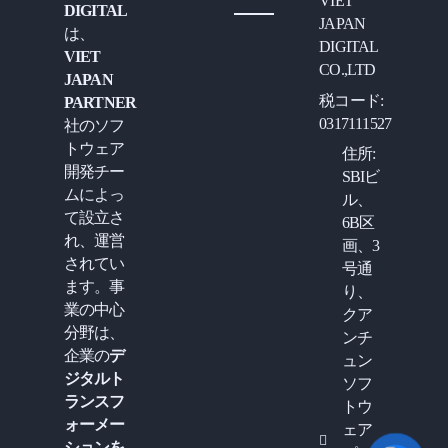
VIET
DIGITAL
JAPAN
は、
DIGITAL
VIET
CO.,LTD
JAPAN
税コード:
PARTNER
0317111527
社のソフ
トウェア
住所:
開発チー
SBIビ
ムによっ
ル、
て設立さ
6B区
れ、運営
画、3
されてい
号通
ます。事
り、
業の中心
クア
分野は、
ンチ
企業の
デ
ュン
ジタルト
ソフ
ランスフ
トウ
ォーメー
ェア
ションを