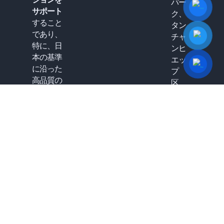
パー
サポート
ク、
すること
タン
であり、
チャ
特に、日
ンヒ
本の基準
エッ
に沿った
プ
高品質の
区、
IT人材の
12
提供に重
区、
点を置い
ホー
ていま
チミ
す。
ン市
オフ
ィス:
22号
室、8
号
館、