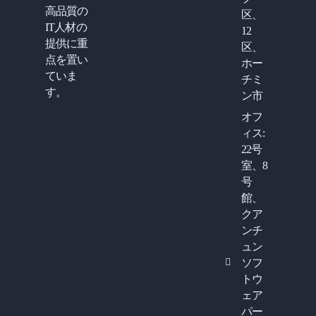
高品質の
区、
IT人材の
12
提供に重
区、
点を置い
ホー
ていま
チミ
す。
ン市
オフ
ィス:
22号
室、8
号
館、
クア
ンチ
ュン
ソフ
トウ
ェア
パー