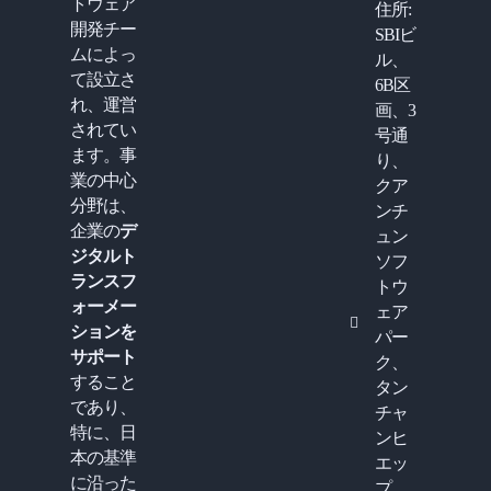
トウェア
住所:
開発チー
SBIビ
ムによっ
ル、
て設立さ
6B区
れ、運営
画、3
されてい
号通
ます。事
り、
業の中心
クア
分野は、
ンチ
企業の
デ
ュン
ジタルト
ソフ
ランスフ
トウ
ォーメー
ェア
ションを
パー
サポート
ク、
すること
タン
であり、
チャ
特に、日
ンヒ
本の基準
エッ
に沿った
プ