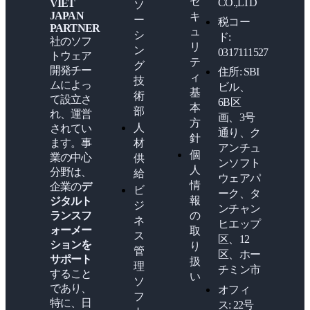
セ
CO.,LTD
VIET
ソ
JAPAN
キ
ー
税コー
PARTNER
ュ
シ
ド:
社のソフ
リ
ン
0317111527
トウェア
テ
グ
開発チー
住所: SBI
ィ
技
ムによっ
ビル、
基
術
て設立さ
6B区
本
部
れ、運営
画、3号
方
人
されてい
通り、ク
針
材
ます。事
アンチュ
個
業の中心
供
ンソフト
人
分野は、
給
ウェアパ
情
企業の
デ
ビ
ーク、タ
報
ジタルト
ジ
ンチャン
の
ランスフ
ネ
ヒエップ
ォーメー
取
ス
区、12
ションを
り
管
区、ホー
サポート
扱
理
チミン市
すること
い
ソ
であり、
オフィ
フ
特に、日
ス: 22号