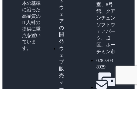
ト
本の基準
室、8号
ウ
に沿った
館、クア
ェ
高品質の
ンチュン
ア
IT人材の
ソフトウ
の
提供に重
ェアパー
開
点を置い
ク、12
発
ていま
区、ホー
す。
ウ
チミン市
ェ
028 7303
ブ
8939
販
売
マ
ー
information@vj-
ケ
partner.vn
テ
ィ
ン
グ
デ
ザ