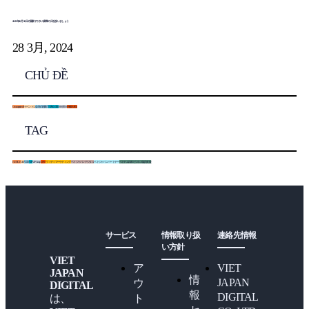
2023 年 10 月 10 日の国家デジタル変革の日を祝いましょう
28 3月, 2024
CHỦ ĐỀ
Uncategorized
0
イベント
12
会社の活動
7
日系企業
0
未分類
0
研修活動
4
TAG
HUTECH
UEF
VJD
VJP
VJP Group
VJPC
ヴィディマーケティング
ベトジャパンデジタル
ベトジャパンパートナー
ベトナム日本ビジネス協力支援
サービス
情報取り扱
連絡先情報
い方針
VIET
ア
VIET
JAPAN
情
JAPAN
ウ
DIGITAL
報
DIGITAL
ト
は、